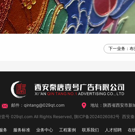
下一业务：
布
邮件：qintang@029qt.com
地址：陕西省西安市新城
壹号 029qt.com All Rights Reserved,
陕ICP备2024026082号
西安秦
服务
服务标准
业务中心
工程案例
联系我们
人才招聘
在