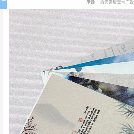
来源：
西安秦唐壹号广告