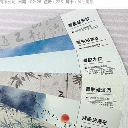
有限公司
日期：
02-26
点击：
235
属于：
展厅美陈