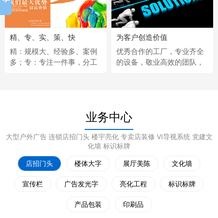
精、专、实、策、快
为客户创造价值
精：规模大、经验多、案例
优秀合作的工厂，专业齐全
多；专：专注一件事，分工
的设备，敬业高效的团队，
更细；实：化繁为简，深入
经济固定的供应商，完善热
浅出；策：听懂客户，拿出
情的售后服务。
策略；快：市场反应快、任
务完成快。
业务中心
大型户外广告 连锁店招门头 楼宇亮化 专卖店装修 VI导视系统 党建文
化墙 标识标牌
店招门头
楼体大字
展厅美陈
文化墙
宣传栏
广告发光字
亮化工程
标识标牌
产品包装
印刷品