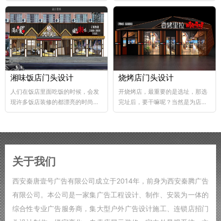
abs韧性好、不易破碎...
个层次，这样...
湘味饭店门头设计
烧烤店门头设计
人们在饭店里面吃饭的时候，会发
开烧烤店，最重要的是选址，那选
现许多饭店装修的都漂亮的时尚，
完址后，要干嘛呢？当然是为店铺
好的饭店装修，也能够...
装修了，要知道烧烤店的装修...
关于我们
西安秦唐壹号广告有限公司成立于2014年，前身为西安秦腾广告
有限公司。本公司是一家集广告工程设计、制作、安装为一体的
综合性专业广告服务商，集大型户外广告设计施工、连锁店招门