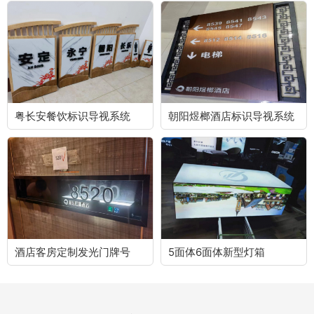
粤长安餐饮标识导视系统
朝阳煜榔酒店标识导视系统
酒店客房定制发光门牌号
5面体6面体新型灯箱