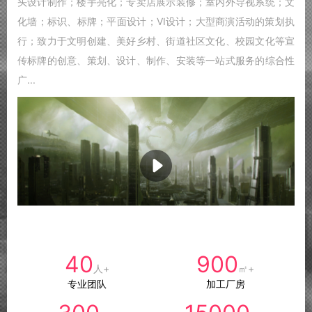
头设计制作；楼宇亮化；专卖店展示装修；室内外导视系统；文
化墙；标识、标牌；平面设计；VI设计；大型商演活动的策划执
行；致力于文明创建、美好乡村、街道社区文化、校园文化等宣
传标牌的创意、策划、设计、制作、安装等一站式服务的综合性
广...
40
900
人+
㎡+
专业团队
加工厂房