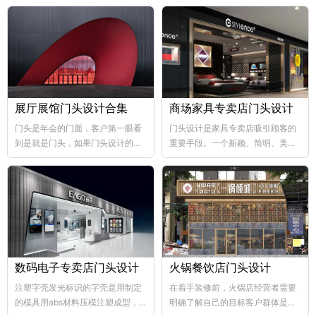
展厅展馆门头设计合集
商场家具专卖店门头设计
门头是年会的门面，客户第一眼看
门头设计是家具专卖店吸引顾客的
到是就是门头，如果门头设计的比
重要手段。一个新颖、简明、美观
较好，那年会也向...
大方的门...
数码电子专卖店门头设计
火锅餐饮店门头设计
注塑字壳发光标识的字壳是用制定
在着手装修前，火锅店经营者需要
的模具用abs材料压模注塑成型，
明确了解自己的目标客户群体是哪