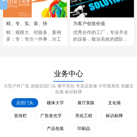
精、专、实、策、快
为客户创造价值
精：规模大、经验多、案例
优秀合作的工厂，专业齐全
多；专：专注一件事，分工
的设备，敬业高效的团队，
更细；实：化繁为简，深入
经济固定的供应商，完善热
浅出；策：听懂客户，拿出
情的售后服务。
策略；快：市场反应快、任
务完成快。
业务中心
大型户外广告 连锁店招门头 楼宇亮化 专卖店装修 VI导视系统 党建文
化墙 标识标牌
店招门头
楼体大字
展厅美陈
文化墙
宣传栏
广告发光字
亮化工程
标识标牌
产品包装
印刷品