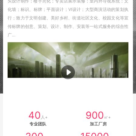
头设计制作；楼宇亮化；专卖店展示装修；室内外导视系统；文
化墙；标识、标牌；平面设计；VI设计；大型商演活动的策划执
行；致力于文明创建、美好乡村、街道社区文化、校园文化等宣
传标牌的创意、策划、设计、制作、安装等一站式服务的综合性
广...
40
900
人+
㎡+
专业团队
加工厂房