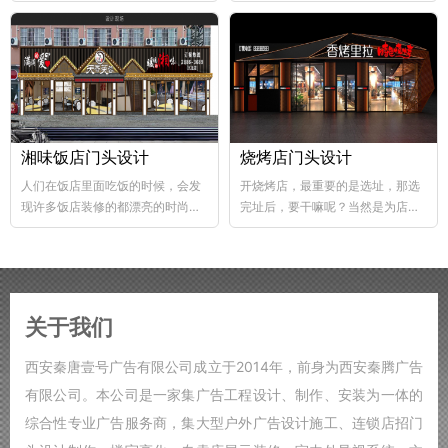
abs韧性好、不易破碎...
个层次，这样...
湘味饭店门头设计
烧烤店门头设计
人们在饭店里面吃饭的时候，会发
开烧烤店，最重要的是选址，那选
现许多饭店装修的都漂亮的时尚，
完址后，要干嘛呢？当然是为店铺
好的饭店装修，也能够...
装修了，要知道烧烤店的装修...
关于我们
西安秦唐壹号广告有限公司成立于2014年，前身为西安秦腾广告
有限公司。本公司是一家集广告工程设计、制作、安装为一体的
综合性专业广告服务商，集大型户外广告设计施工、连锁店招门