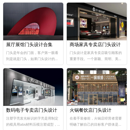
展厅展馆门头设计合集
商场家具专卖店门头设计
门头是年会的门面，客户第一眼看
门头设计是家具专卖店吸引顾客的
到是就是门头，如果门头设计的比
重要手段。一个新颖、简明、美观
较好，那年会也向...
大方的门...
数码电子专卖店门头设计
火锅餐饮店门头设计
注塑字壳发光标识的字壳是用制定
在着手装修前，火锅店经营者需要
的模具用abs材料压模注塑成型，
明确了解自己的目标客户群体是哪