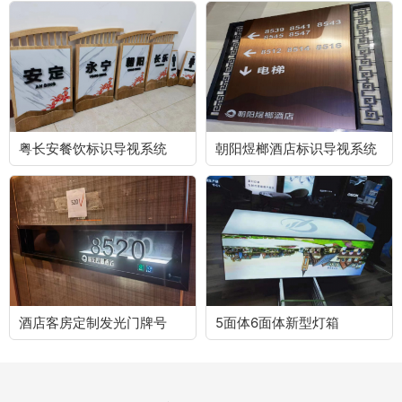
粤长安餐饮标识导视系统
朝阳煜榔酒店标识导视系统
酒店客房定制发光门牌号
5面体6面体新型灯箱