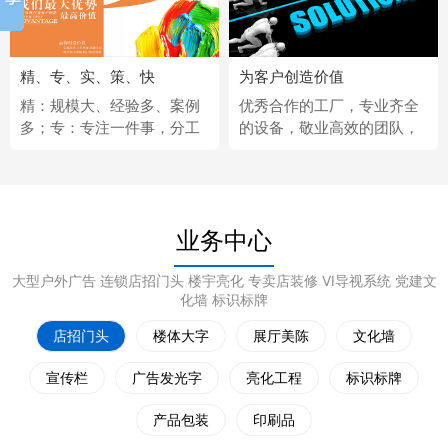
精、专、实、策、快
为客户创造价值
精：规模大、经验多、案例
优秀合作的工厂，专业齐全
多；专：专注一件事，分工
的设备，敬业高效的团队，
更细；实：化繁为简，深入
经济固定的供应商，完善热
浅出；策：听懂客户，拿出
情的售后服务。
策略；快：市场反应快、任
务完成快。
业务中心
大型户外广告 连锁店招门头 楼宇亮化 专卖店装修 VI导视系统 党建文
化墙 标识标牌
店招门头
楼体大字
展厅美陈
文化墙
宣传栏
广告发光字
亮化工程
标识标牌
产品包装
印刷品