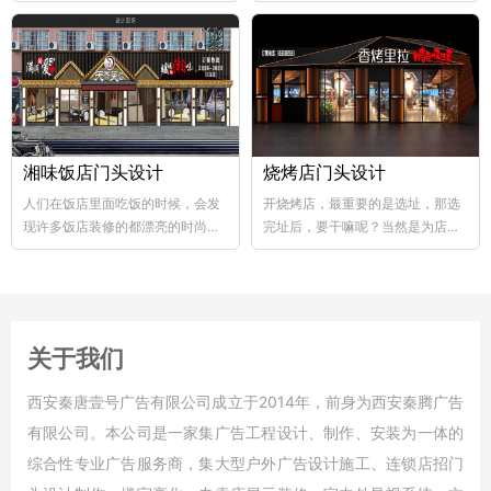
abs韧性好、不易破碎...
个层次，这样...
湘味饭店门头设计
烧烤店门头设计
人们在饭店里面吃饭的时候，会发
开烧烤店，最重要的是选址，那选
现许多饭店装修的都漂亮的时尚，
完址后，要干嘛呢？当然是为店铺
好的饭店装修，也能够...
装修了，要知道烧烤店的装修...
关于我们
西安秦唐壹号广告有限公司成立于2014年，前身为西安秦腾广告
有限公司。本公司是一家集广告工程设计、制作、安装为一体的
综合性专业广告服务商，集大型户外广告设计施工、连锁店招门