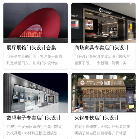
展厅展馆门头设计合集
商场家具专卖店门头设计
门头是年会的门面，客户第一眼看
门头设计是家具专卖店吸引顾客的
到是就是门头，如果门头设计的比
重要手段。一个新颖、简明、美观
较好，那年会也向...
大方的门...
数码电子专卖店门头设计
火锅餐饮店门头设计
注塑字壳发光标识的字壳是用制定
在着手装修前，火锅店经营者需要
的模具用abs材料压模注塑成型，
明确了解自己的目标客户群体是哪