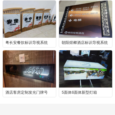
粤长安餐饮标识导视系统
朝阳煜榔酒店标识导视系统
酒店客房定制发光门牌号
5面体6面体新型灯箱