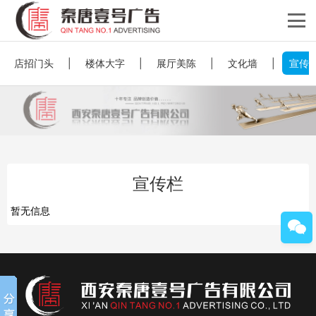
店招门头
|
楼体大字
|
展厅美陈
|
文化墙
|
宣传
宣传栏
暂无信息