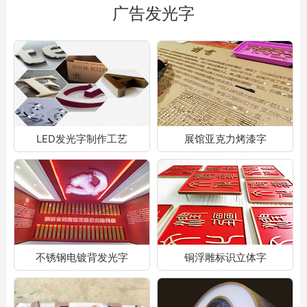
广告发光字
LED发光字制作工艺
展馆亚克力烤漆字
不锈钢电镀背发光字
铜浮雕标识立体字