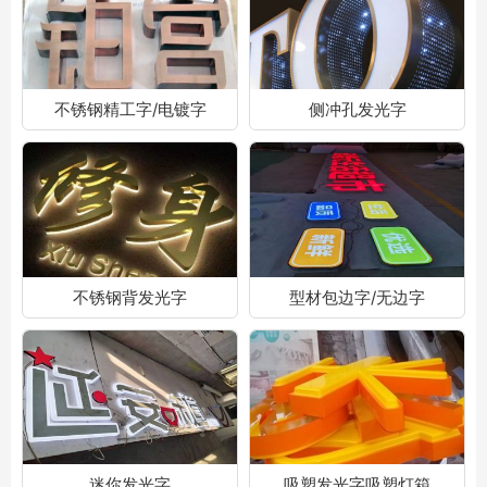
不锈钢精工字/电镀字
侧冲孔发光字
不锈钢背发光字
型材包边字/无边字
迷你发光字
吸塑发光字吸塑灯箱