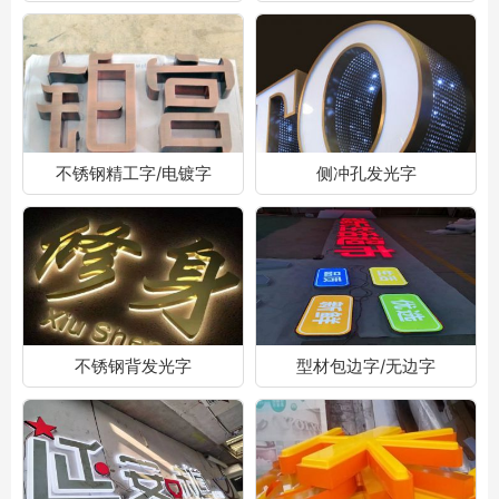
不锈钢精工字/电镀字
侧冲孔发光字
不锈钢背发光字
型材包边字/无边字