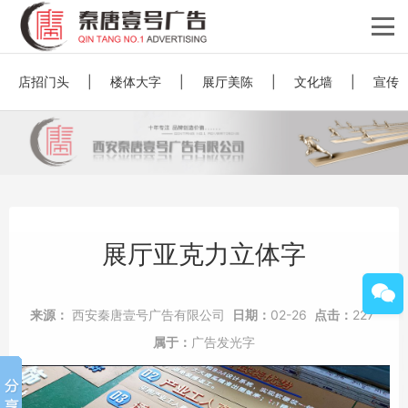
店招门头
|
楼体大字
|
展厅美陈
|
文化墙
|
宣传
展厅亚克力立体字
来源：
西安秦唐壹号广告有限公司
日期：
02-26
点击：
227
属于：
广告发光字