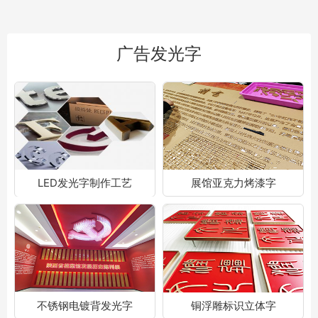
广告发光字
LED发光字制作工艺
展馆亚克力烤漆字
不锈钢电镀背发光字
铜浮雕标识立体字