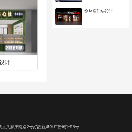
烧烤店门头设计
设计
区八府庄南路2号好靓新媒体广告城1-95号