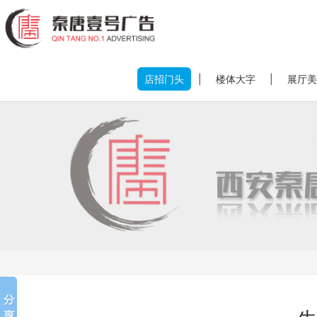
店招门头
|
楼体大字
|
展厅美