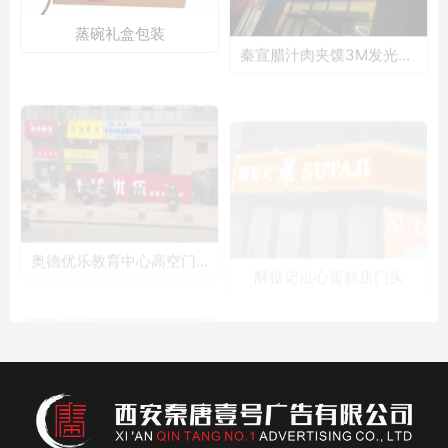
奥德优乐教育中心高空门头
酥挞记点心蛋糕店门头
陕建集团展馆文化墙
巨量引擎LED墙