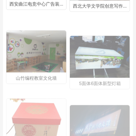
山竹编程教室文化墙
5面体6面体新型灯箱
蒸碗礼盒包装
秦宣腊汁肉夹馍3M发光字门头