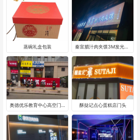
蒸碗礼盒包装
秦宣腊汁肉夹馍3M发光字门头
奥德优乐教育中心高空门头
酥挞记点心蛋糕店门头