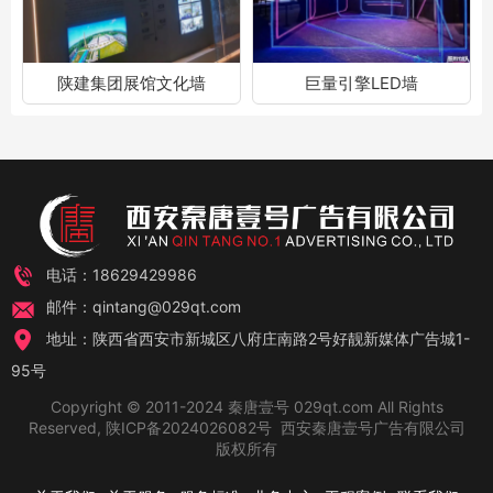
陕建集团展馆文化墙
巨量引擎LED墙
电话：18629429986
邮件：qintang@029qt.com
地址：陕西省西安市新城区八府庄南路2号好靓新媒体广告城1-
95号
Copyright © 2011-2024 秦唐壹号 029qt.com All Rights
Reserved,
陕ICP备2024026082号
西安秦唐壹号广告有限公司
版权所有