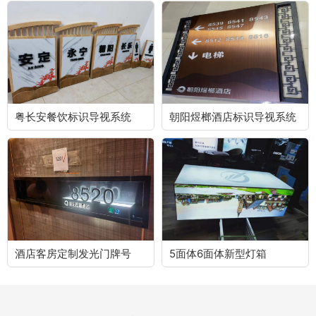
粤长安餐饮标识导视系统
朝阳煜榔酒店标识导视系统
酒店客房定制发光门牌号
5面体6面体新型灯箱