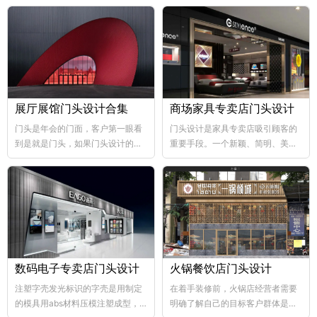
展厅展馆门头设计合集
商场家具专卖店门头设计
门头是年会的门面，客户第一眼看
门头设计是家具专卖店吸引顾客的
到是就是门头，如果门头设计的比
重要手段。一个新颖、简明、美观
较好，那年会也向...
大方的门...
数码电子专卖店门头设计
火锅餐饮店门头设计
注塑字壳发光标识的字壳是用制定
在着手装修前，火锅店经营者需要
的模具用abs材料压模注塑成型，
明确了解自己的目标客户群体是哪