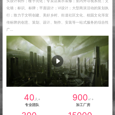
头设计制作；楼宇亮化；专卖店展示装修；室内外导视系统；文
化墙；标识、标牌；平面设计；VI设计；大型商演活动的策划执
行；致力于文明创建、美好乡村、街道社区文化、校园文化等宣
传标牌的创意、策划、设计、制作、安装等一站式服务的综合性
广...
40
900
人+
㎡+
专业团队
加工厂房