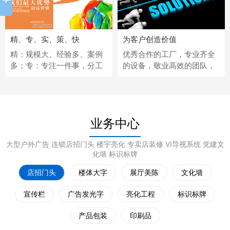
精、专、实、策、快
为客户创造价值
精：规模大、经验多、案例
优秀合作的工厂，专业齐全
多；专：专注一件事，分工
的设备，敬业高效的团队，
更细；实：化繁为简，深入
经济固定的供应商，完善热
浅出；策：听懂客户，拿出
情的售后服务。
策略；快：市场反应快、任
务完成快。
业务中心
大型户外广告 连锁店招门头 楼宇亮化 专卖店装修 VI导视系统 党建文
化墙 标识标牌
店招门头
楼体大字
展厅美陈
文化墙
宣传栏
广告发光字
亮化工程
标识标牌
产品包装
印刷品