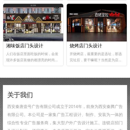
abs韧性好、不易破碎...
个层次，这样...
湘味饭店门头设计
烧烤店门头设计
人们在饭店里面吃饭的时候，会发
开烧烤店，最重要的是选址，那选
现许多饭店装修的都漂亮的时尚，
完址后，要干嘛呢？当然是为店铺
好的饭店装修，也能够...
装修了，要知道烧烤店的装修...
关于我们
西安秦唐壹号广告有限公司成立于2014年，前身为西安秦腾广告
有限公司。本公司是一家集广告工程设计、制作、安装为一体的
综合性专业广告服务商，集大型户外广告设计施工、连锁店招门