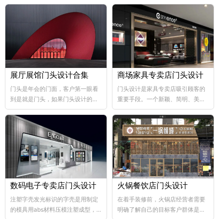
展厅展馆门头设计合集
商场家具专卖店门头设计
门头是年会的门面，客户第一眼看
门头设计是家具专卖店吸引顾客的
到是就是门头，如果门头设计的比
重要手段。一个新颖、简明、美观
较好，那年会也向...
大方的门...
数码电子专卖店门头设计
火锅餐饮店门头设计
注塑字壳发光标识的字壳是用制定
在着手装修前，火锅店经营者需要
的模具用abs材料压模注塑成型，
明确了解自己的目标客户群体是哪