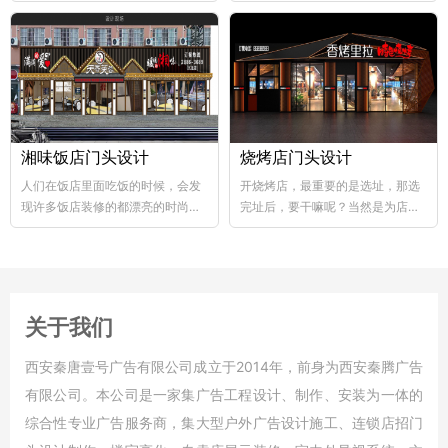
abs韧性好、不易破碎...
个层次，这样...
湘味饭店门头设计
烧烤店门头设计
人们在饭店里面吃饭的时候，会发
开烧烤店，最重要的是选址，那选
现许多饭店装修的都漂亮的时尚，
完址后，要干嘛呢？当然是为店铺
好的饭店装修，也能够...
装修了，要知道烧烤店的装修...
关于我们
西安秦唐壹号广告有限公司成立于2014年，前身为西安秦腾广告
有限公司。本公司是一家集广告工程设计、制作、安装为一体的
综合性专业广告服务商，集大型户外广告设计施工、连锁店招门