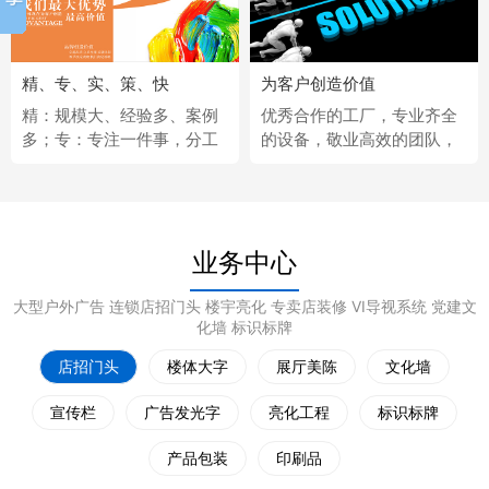
精、专、实、策、快
为客户创造价值
精：规模大、经验多、案例
优秀合作的工厂，专业齐全
多；专：专注一件事，分工
的设备，敬业高效的团队，
更细；实：化繁为简，深入
经济固定的供应商，完善热
浅出；策：听懂客户，拿出
情的售后服务。
策略；快：市场反应快、任
务完成快。
业务中心
大型户外广告 连锁店招门头 楼宇亮化 专卖店装修 VI导视系统 党建文
化墙 标识标牌
店招门头
楼体大字
展厅美陈
文化墙
宣传栏
广告发光字
亮化工程
标识标牌
产品包装
印刷品