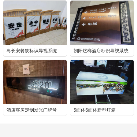
粤长安餐饮标识导视系统
朝阳煜榔酒店标识导视系统
酒店客房定制发光门牌号
5面体6面体新型灯箱