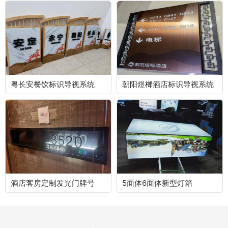
粤长安餐饮标识导视系统
朝阳煜榔酒店标识导视系统
酒店客房定制发光门牌号
5面体6面体新型灯箱