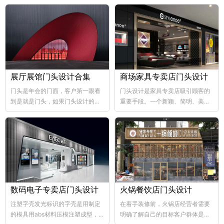
展厅展馆门头设计合集
商场家具专卖店门头设计
门头是年会的门面，客户第一眼看
门头设计是家具专卖店吸引顾客的
到是就是门头，如果门头设计的比
重要手段。一个新颖、简明、美观
较好，那年会也向...
大方的门...
数码电子专卖店门头设计
火锅餐饮店门头设计
注塑字壳发光标识的字壳是用制定
在着手装修前，火锅店经营者需要
的模具用abs材料压模注塑成型，
明确了解自己的目标客户群体是哪