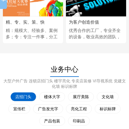
精、专、实、策、快
为客户创造价值
精：规模大、经验多、案例
优秀合作的工厂，专业齐全
多；专：专注一件事，分工
的设备，敬业高效的团队，
更细；实：化繁为简，深入
经济固定的供应商，完善热
浅出；策：听懂客户，拿出
情的售后服务。
策略；快：市场反应快、任
务完成快。
业务中心
大型户外广告 连锁店招门头 楼宇亮化 专卖店装修 VI导视系统 党建文
化墙 标识标牌
店招门头
楼体大字
展厅美陈
文化墙
宣传栏
广告发光字
亮化工程
标识标牌
产品包装
印刷品