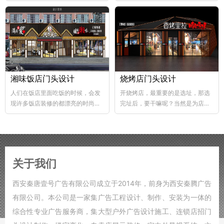
abs韧性好、不易破碎...
个层次，这样...
湘味饭店门头设计
烧烤店门头设计
人们在饭店里面吃饭的时候，会发
开烧烤店，最重要的是选址，那选
现许多饭店装修的都漂亮的时尚，
完址后，要干嘛呢？当然是为店铺
好的饭店装修，也能够...
装修了，要知道烧烤店的装修...
关于我们
西安秦唐壹号广告有限公司成立于2014年，前身为西安秦腾广告
有限公司。本公司是一家集广告工程设计、制作、安装为一体的
综合性专业广告服务商，集大型户外广告设计施工、连锁店招门