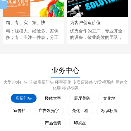
精、专、实、策、快
为客户创造价值
精：规模大、经验多、案例
优秀合作的工厂，专业齐全
多；专：专注一件事，分工
的设备，敬业高效的团队，
更细；实：化繁为简，深入
经济固定的供应商，完善热
浅出；策：听懂客户，拿出
情的售后服务。
策略；快：市场反应快、任
务完成快。
业务中心
大型户外广告 连锁店招门头 楼宇亮化 专卖店装修 VI导视系统 党建文
化墙 标识标牌
店招门头
楼体大字
展厅美陈
文化墙
宣传栏
广告发光字
亮化工程
标识标牌
产品包装
印刷品