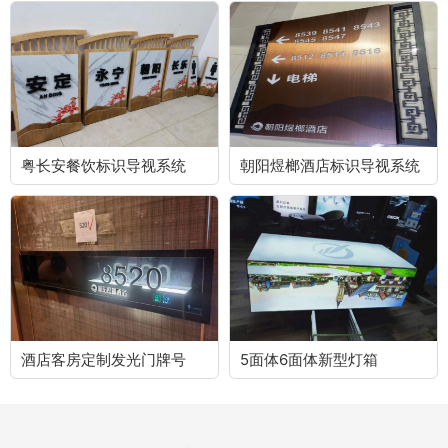
粤长安餐饮标识导视系统
朝阳煜榔酒店标识导视系统
酒店客房定制发光门牌号
5面体6面体新型灯箱