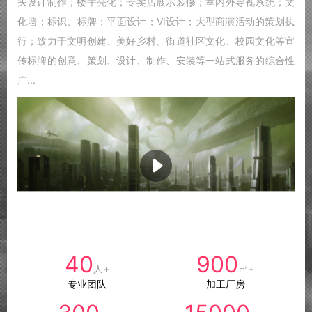
头设计制作；楼宇亮化；专卖店展示装修；室内外导视系统；文
化墙；标识、标牌；平面设计；VI设计；大型商演活动的策划执
行；致力于文明创建、美好乡村、街道社区文化、校园文化等宣
传标牌的创意、策划、设计、制作、安装等一站式服务的综合性
广...
40
900
人+
㎡+
专业团队
加工厂房