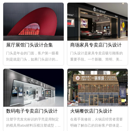
展厅展馆门头设计合集
商场家具专卖店门头设计
门头是年会的门面，客户第一眼看
门头设计是家具专卖店吸引顾客的
到是就是门头，如果门头设计的比
重要手段。一个新颖、简明、美观
较好，那年会也向...
大方的门...
数码电子专卖店门头设计
火锅餐饮店门头设计
注塑字壳发光标识的字壳是用制定
在着手装修前，火锅店经营者需要
的模具用abs材料压模注塑成型，
明确了解自己的目标客户群体是哪