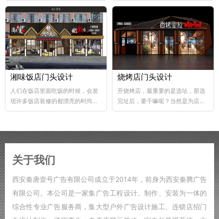
abs韧性好、不易破碎...
个层次，这样...
湘味饭店门头设计
烧烤店门头设计
人们在饭店里面吃饭的时候，会发
开烧烤店，最重要的是选址，那选
现许多饭店装修的都漂亮的时尚，
完址后，要干嘛呢？当然是为店铺
好的饭店装修，也能够...
装修了，要知道烧烤店的装修...
关于我们
西安秦唐壹号广告有限公司成立于2014年，前身为西安秦腾广告
有限公司。本公司是一家集广告工程设计、制作、安装为一体的
综合性专业广告服务商，集大型户外广告设计施工、连锁店招门