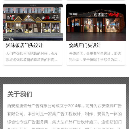
abs韧性好、不易破碎...
个层次，这样...
湘味饭店门头设计
烧烤店门头设计
人们在饭店里面吃饭的时候，会发
开烧烤店，最重要的是选址，那选
现许多饭店装修的都漂亮的时尚，
完址后，要干嘛呢？当然是为店铺
好的饭店装修，也能够...
装修了，要知道烧烤店的装修...
关于我们
西安秦唐壹号广告有限公司成立于2014年，前身为西安秦腾广告
有限公司。本公司是一家集广告工程设计、制作、安装为一体的
综合性专业广告服务商，集大型户外广告设计施工、连锁店招门