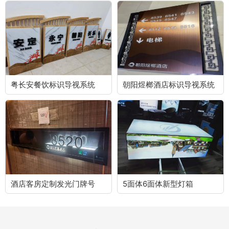
粤长安餐饮标识导视系统
朝阳煜榔酒店标识导视系统
酒店客房定制发光门牌号
5面体6面体新型灯箱