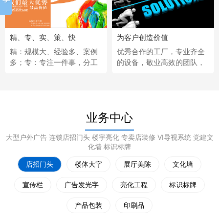
精、专、实、策、快
为客户创造价值
精：规模大、经验多、案例
优秀合作的工厂，专业齐全
多；专：专注一件事，分工
的设备，敬业高效的团队，
更细；实：化繁为简，深入
经济固定的供应商，完善热
浅出；策：听懂客户，拿出
情的售后服务。
策略；快：市场反应快、任
务完成快。
业务中心
大型户外广告 连锁店招门头 楼宇亮化 专卖店装修 VI导视系统 党建文
化墙 标识标牌
店招门头
楼体大字
展厅美陈
文化墙
宣传栏
广告发光字
亮化工程
标识标牌
产品包装
印刷品