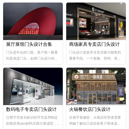
展厅展馆门头设计合集
商场家具专卖店门头设计
门头是年会的门面，客户第一眼看
门头设计是家具专卖店吸引顾客的
到是就是门头，如果门头设计的比
重要手段。一个新颖、简明、美观
较好，那年会也向...
大方的门...
数码电子专卖店门头设计
火锅餐饮店门头设计
注塑字壳发光标识的字壳是用制定
在着手装修前，火锅店经营者需要
的模具用abs材料压模注塑成型，
明确了解自己的目标客户群体是哪