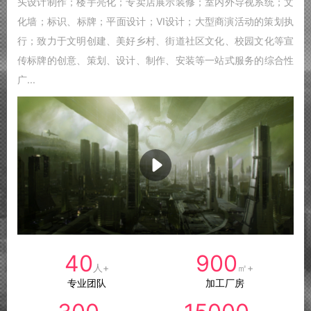
头设计制作；楼宇亮化；专卖店展示装修；室内外导视系统；文
化墙；标识、标牌；平面设计；VI设计；大型商演活动的策划执
行；致力于文明创建、美好乡村、街道社区文化、校园文化等宣
传标牌的创意、策划、设计、制作、安装等一站式服务的综合性
广...
40
900
人+
㎡+
专业团队
加工厂房