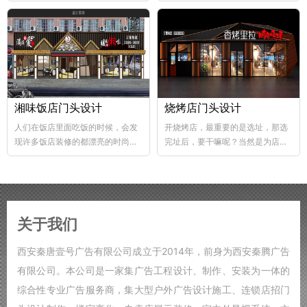
abs韧性好、不易破碎...
个层次，这样...
湘味饭店门头设计
烧烤店门头设计
人们在饭店里面吃饭的时候，会发
开烧烤店，最重要的是选址，那选
现许多饭店装修的都漂亮的时尚，
完址后，要干嘛呢？当然是为店铺
好的饭店装修，也能够...
装修了，要知道烧烤店的装修...
关于我们
西安秦唐壹号广告有限公司成立于2014年，前身为西安秦腾广告
有限公司。本公司是一家集广告工程设计、制作、安装为一体的
综合性专业广告服务商，集大型户外广告设计施工、连锁店招门