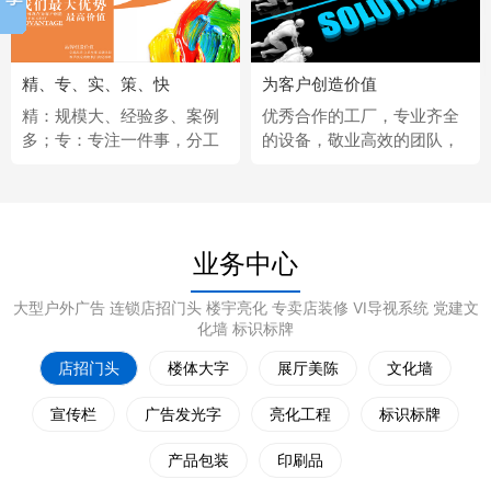
精、专、实、策、快
为客户创造价值
精：规模大、经验多、案例
优秀合作的工厂，专业齐全
多；专：专注一件事，分工
的设备，敬业高效的团队，
更细；实：化繁为简，深入
经济固定的供应商，完善热
浅出；策：听懂客户，拿出
情的售后服务。
策略；快：市场反应快、任
务完成快。
业务中心
大型户外广告 连锁店招门头 楼宇亮化 专卖店装修 VI导视系统 党建文
化墙 标识标牌
店招门头
楼体大字
展厅美陈
文化墙
宣传栏
广告发光字
亮化工程
标识标牌
产品包装
印刷品