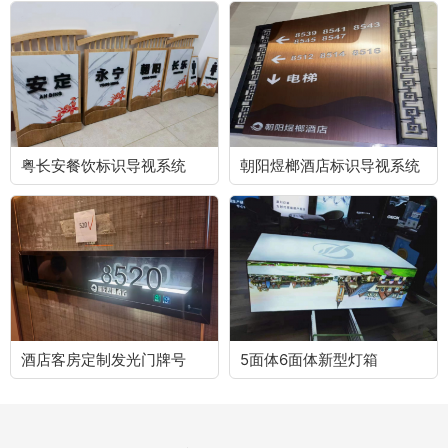
粤长安餐饮标识导视系统
朝阳煜榔酒店标识导视系统
酒店客房定制发光门牌号
5面体6面体新型灯箱