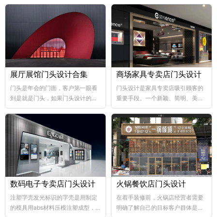
展厅展馆门头设计合集
商场家具专卖店门头设计
门头是年会的门面，客户第一眼看
门头设计是家具专卖店吸引顾客的
到是就是门头，如果门头设计的比
重要手段。一个新颖、简明、美观
较好，那年会也向...
大方的门...
数码电子专卖店门头设计
火锅餐饮店门头设计
注塑字壳发光标识的字壳是用制定
在着手装修前，火锅店经营者需要
的模具用abs材料压模注塑成型，
明确了解自己的目标客户群体是哪