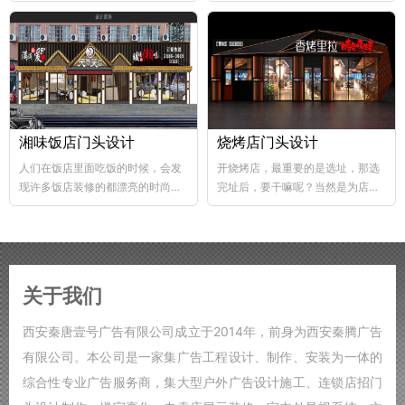
abs韧性好、不易破碎...
个层次，这样...
湘味饭店门头设计
烧烤店门头设计
人们在饭店里面吃饭的时候，会发
开烧烤店，最重要的是选址，那选
现许多饭店装修的都漂亮的时尚，
完址后，要干嘛呢？当然是为店铺
好的饭店装修，也能够...
装修了，要知道烧烤店的装修...
关于我们
西安秦唐壹号广告有限公司成立于2014年，前身为西安秦腾广告
有限公司。本公司是一家集广告工程设计、制作、安装为一体的
综合性专业广告服务商，集大型户外广告设计施工、连锁店招门