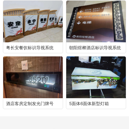
粤长安餐饮标识导视系统
朝阳煜榔酒店标识导视系统
酒店客房定制发光门牌号
5面体6面体新型灯箱