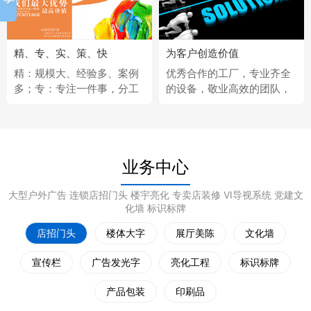
精、专、实、策、快
为客户创造价值
精：规模大、经验多、案例
优秀合作的工厂，专业齐全
多；专：专注一件事，分工
的设备，敬业高效的团队，
更细；实：化繁为简，深入
经济固定的供应商，完善热
浅出；策：听懂客户，拿出
情的售后服务。
策略；快：市场反应快、任
务完成快。
业务中心
大型户外广告 连锁店招门头 楼宇亮化 专卖店装修 VI导视系统 党建文
化墙 标识标牌
店招门头
楼体大字
展厅美陈
文化墙
宣传栏
广告发光字
亮化工程
标识标牌
产品包装
印刷品