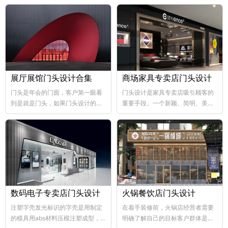
展厅展馆门头设计合集
商场家具专卖店门头设计
门头是年会的门面，客户第一眼看
门头设计是家具专卖店吸引顾客的
到是就是门头，如果门头设计的比
重要手段。一个新颖、简明、美观
较好，那年会也向...
大方的门...
数码电子专卖店门头设计
火锅餐饮店门头设计
注塑字壳发光标识的字壳是用制定
在着手装修前，火锅店经营者需要
的模具用abs材料压模注塑成型，
明确了解自己的目标客户群体是哪