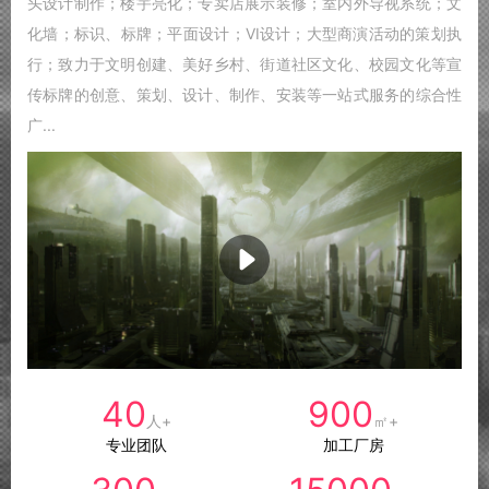
头设计制作；楼宇亮化；专卖店展示装修；室内外导视系统；文
化墙；标识、标牌；平面设计；VI设计；大型商演活动的策划执
行；致力于文明创建、美好乡村、街道社区文化、校园文化等宣
传标牌的创意、策划、设计、制作、安装等一站式服务的综合性
广...
40
900
人+
㎡+
专业团队
加工厂房