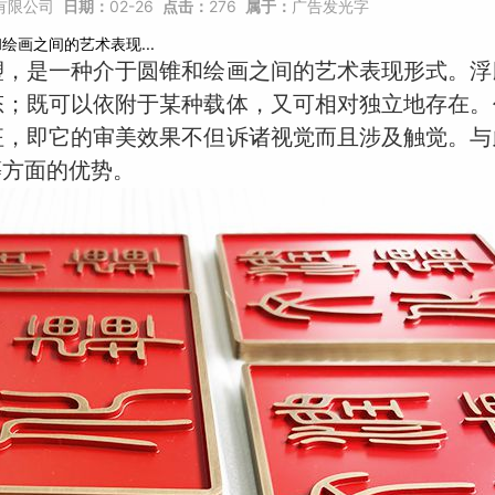
有限公司
日期：
02-26
点击：
276
属于：
广告发光字
画之间的艺术表现...
塑，是一种介于圆锥和绘画之间的艺术表现形式。浮
态；既可以依附于某种载体，又可相对独立地存在。
征，即它的审美效果不但诉诸视觉而且涉及触觉。与
等方面的优势。