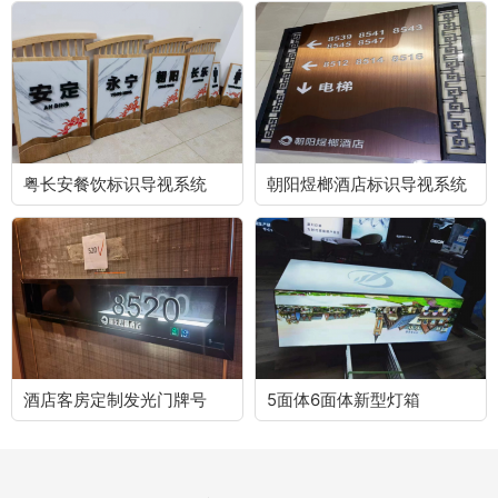
粤长安餐饮标识导视系统
朝阳煜榔酒店标识导视系统
酒店客房定制发光门牌号
5面体6面体新型灯箱