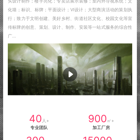
头设计制作；楼宇亮化；专卖店展示装修；室内外导视系统；文
化墙；标识、标牌；平面设计；VI设计；大型商演活动的策划执
行；致力于文明创建、美好乡村、街道社区文化、校园文化等宣
传标牌的创意、策划、设计、制作、安装等一站式服务的综合性
广...
40
900
人+
㎡+
专业团队
加工厂房