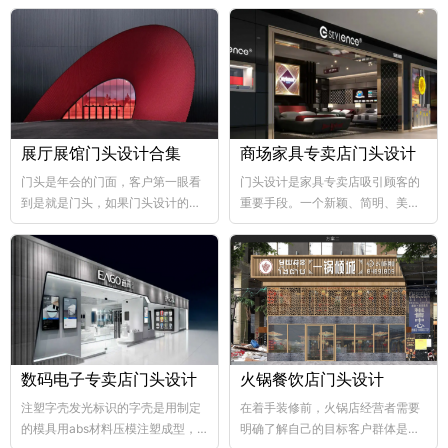
展厅展馆门头设计合集
商场家具专卖店门头设计
门头是年会的门面，客户第一眼看
门头设计是家具专卖店吸引顾客的
到是就是门头，如果门头设计的比
重要手段。一个新颖、简明、美观
较好，那年会也向...
大方的门...
数码电子专卖店门头设计
火锅餐饮店门头设计
注塑字壳发光标识的字壳是用制定
在着手装修前，火锅店经营者需要
的模具用abs材料压模注塑成型，
明确了解自己的目标客户群体是哪