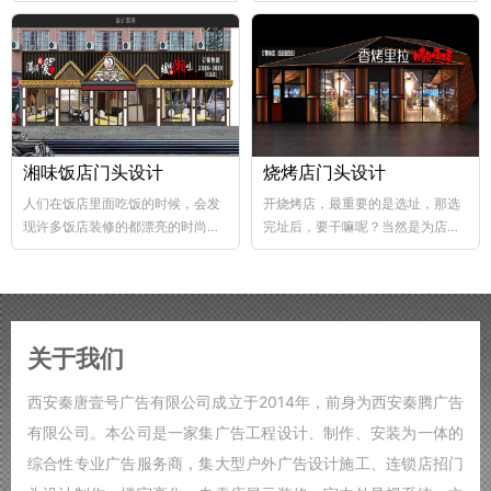
abs韧性好、不易破碎...
个层次，这样...
湘味饭店门头设计
烧烤店门头设计
人们在饭店里面吃饭的时候，会发
开烧烤店，最重要的是选址，那选
现许多饭店装修的都漂亮的时尚，
完址后，要干嘛呢？当然是为店铺
好的饭店装修，也能够...
装修了，要知道烧烤店的装修...
关于我们
西安秦唐壹号广告有限公司成立于2014年，前身为西安秦腾广告
有限公司。本公司是一家集广告工程设计、制作、安装为一体的
综合性专业广告服务商，集大型户外广告设计施工、连锁店招门