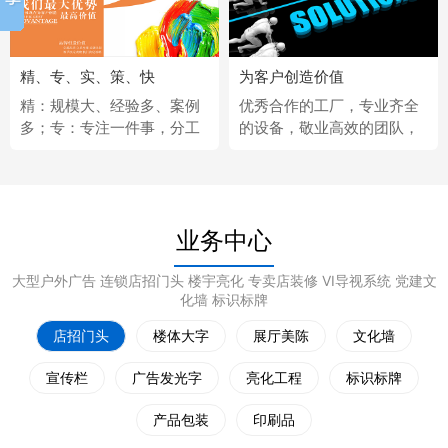
精、专、实、策、快
为客户创造价值
精：规模大、经验多、案例
优秀合作的工厂，专业齐全
多；专：专注一件事，分工
的设备，敬业高效的团队，
更细；实：化繁为简，深入
经济固定的供应商，完善热
浅出；策：听懂客户，拿出
情的售后服务。
策略；快：市场反应快、任
务完成快。
业务中心
大型户外广告 连锁店招门头 楼宇亮化 专卖店装修 VI导视系统 党建文
化墙 标识标牌
店招门头
楼体大字
展厅美陈
文化墙
宣传栏
广告发光字
亮化工程
标识标牌
产品包装
印刷品