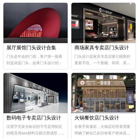
展厅展馆门头设计合集
商场家具专卖店门头设计
门头是年会的门面，客户第一眼看
门头设计是家具专卖店吸引顾客的
到是就是门头，如果门头设计的比
重要手段。一个新颖、简明、美观
较好，那年会也向...
大方的门...
数码电子专卖店门头设计
火锅餐饮店门头设计
注塑字壳发光标识的字壳是用制定
在着手装修前，火锅店经营者需要
的模具用abs材料压模注塑成型，
明确了解自己的目标客户群体是哪