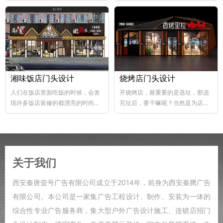
abs韧性好、不易破碎...
个层次，这样...
湘味饭店门头设计
烧烤店门头设计
人们在饭店里面吃饭的时候，会发
开烧烤店，最重要的是选址，那选
现许多饭店装修的都漂亮的时尚，
完址后，要干嘛呢？当然是为店铺
好的饭店装修，也能够...
装修了，要知道烧烤店的装修...
关于我们
西安秦唐壹号广告有限公司成立于2014年，前身为西安秦腾广告
有限公司。本公司是一家集广告工程设计、制作、安装为一体的
综合性专业广告服务商，集大型户外广告设计施工、连锁店招门