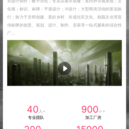
头设计制作；楼宇亮化；专卖店展示装修；室内外导视系统；文
化墙；标识、标牌；平面设计；VI设计；大型商演活动的策划执
行；致力于文明创建、美好乡村、街道社区文化、校园文化等宣
传标牌的创意、策划、设计、制作、安装等一站式服务的综合性
广...
40
900
人+
㎡+
专业团队
加工厂房