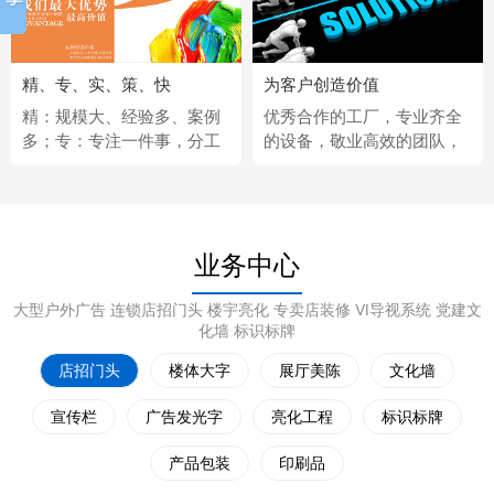
精、专、实、策、快
为客户创造价值
精：规模大、经验多、案例
优秀合作的工厂，专业齐全
多；专：专注一件事，分工
的设备，敬业高效的团队，
更细；实：化繁为简，深入
经济固定的供应商，完善热
浅出；策：听懂客户，拿出
情的售后服务。
策略；快：市场反应快、任
务完成快。
业务中心
大型户外广告 连锁店招门头 楼宇亮化 专卖店装修 VI导视系统 党建文
化墙 标识标牌
店招门头
楼体大字
展厅美陈
文化墙
宣传栏
广告发光字
亮化工程
标识标牌
产品包装
印刷品