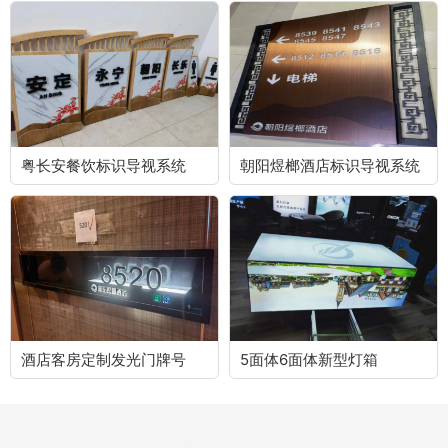
粤长安餐饮标识导视系统
朝阳煜榔酒店标识导视系统
酒店客房定制发光门牌号
5面体6面体新型灯箱