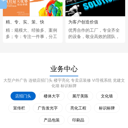
精、专、实、策、快
为客户创造价值
精：规模大、经验多、案例
优秀合作的工厂，专业齐全
多；专：专注一件事，分工
的设备，敬业高效的团队，
更细；实：化繁为简，深入
经济固定的供应商，完善热
浅出；策：听懂客户，拿出
情的售后服务。
策略；快：市场反应快、任
务完成快。
业务中心
大型户外广告 连锁店招门头 楼宇亮化 专卖店装修 VI导视系统 党建文
化墙 标识标牌
店招门头
楼体大字
展厅美陈
文化墙
宣传栏
广告发光字
亮化工程
标识标牌
产品包装
印刷品