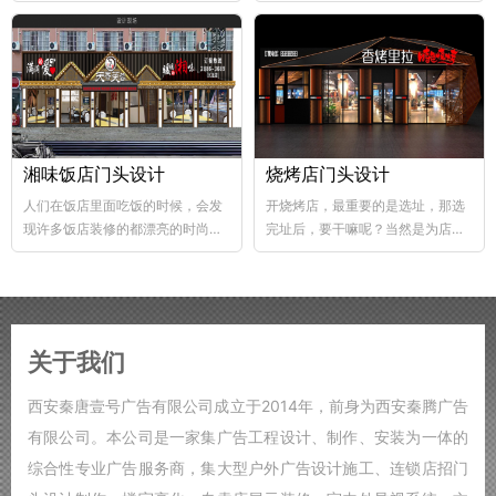
abs韧性好、不易破碎...
个层次，这样...
湘味饭店门头设计
烧烤店门头设计
人们在饭店里面吃饭的时候，会发
开烧烤店，最重要的是选址，那选
现许多饭店装修的都漂亮的时尚，
完址后，要干嘛呢？当然是为店铺
好的饭店装修，也能够...
装修了，要知道烧烤店的装修...
关于我们
西安秦唐壹号广告有限公司成立于2014年，前身为西安秦腾广告
有限公司。本公司是一家集广告工程设计、制作、安装为一体的
综合性专业广告服务商，集大型户外广告设计施工、连锁店招门