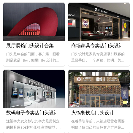
展厅展馆门头设计合集
商场家具专卖店门头设计
门头是年会的门面，客户第一眼看
门头设计是家具专卖店吸引顾客的
到是就是门头，如果门头设计的比
重要手段。一个新颖、简明、美观
较好，那年会也向...
大方的门...
数码电子专卖店门头设计
火锅餐饮店门头设计
注塑字壳发光标识的字壳是用制定
在着手装修前，火锅店经营者需要
的模具用abs材料压模注塑成型，
明确了解自己的目标客户群体是哪