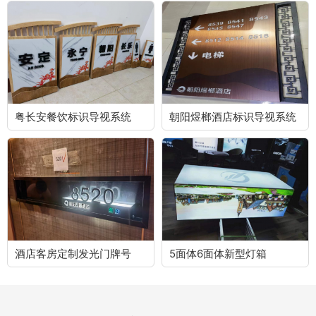
粤长安餐饮标识导视系统
朝阳煜榔酒店标识导视系统
酒店客房定制发光门牌号
5面体6面体新型灯箱