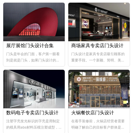
展厅展馆门头设计合集
商场家具专卖店门头设计
门头是年会的门面，客户第一眼看
门头设计是家具专卖店吸引顾客的
到是就是门头，如果门头设计的比
重要手段。一个新颖、简明、美观
较好，那年会也向...
大方的门...
数码电子专卖店门头设计
火锅餐饮店门头设计
注塑字壳发光标识的字壳是用制定
在着手装修前，火锅店经营者需要
的模具用abs材料压模注塑成型，
明确了解自己的目标客户群体是哪