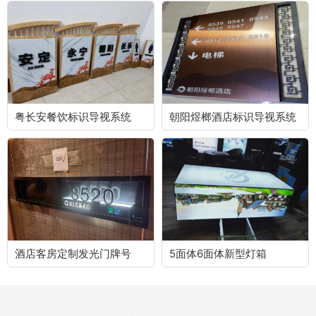
粤长安餐饮标识导视系统
朝阳煜榔酒店标识导视系统
酒店客房定制发光门牌号
5面体6面体新型灯箱