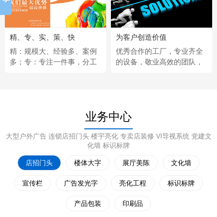
精、专、实、策、快
为客户创造价值
精：规模大、经验多、案例
优秀合作的工厂，专业齐全
多；专：专注一件事，分工
的设备，敬业高效的团队，
更细；实：化繁为简，深入
经济固定的供应商，完善热
浅出；策：听懂客户，拿出
情的售后服务。
策略；快：市场反应快、任
务完成快。
业务中心
大型户外广告 连锁店招门头 楼宇亮化 专卖店装修 VI导视系统 党建文
化墙 标识标牌
店招门头
楼体大字
展厅美陈
文化墙
宣传栏
广告发光字
亮化工程
标识标牌
产品包装
印刷品