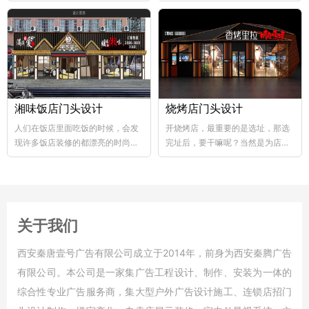
abs韧性好、不易破碎...
个层次，这样...
湘味饭店门头设计
烧烤店门头设计
人们在饭店里面吃饭的时候，会发
开烧烤店，最重要的是选址，那选
现许多饭店装修的都漂亮的时尚，
完址后，要干嘛呢？当然是为店铺
好的饭店装修，也能够...
装修了，要知道烧烤店的装修...
关于我们
西安秦唐壹号广告有限公司成立于2014年，前身为西安秦腾广告
有限公司。本公司是一家集广告工程设计、制作、安装为一体的
综合性专业广告服务商，集大型户外广告设计施工、连锁店招门