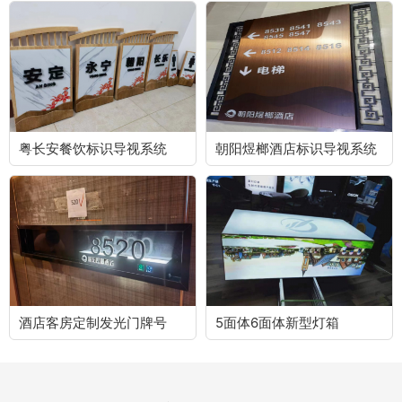
粤长安餐饮标识导视系统
朝阳煜榔酒店标识导视系统
酒店客房定制发光门牌号
5面体6面体新型灯箱