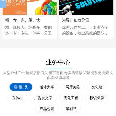
精、专、实、策、快
为客户创造价值
精：规模大、经验多、案例
优秀合作的工厂，专业齐全
多；专：专注一件事，分工
的设备，敬业高效的团队，
更细；实：化繁为简，深入
经济固定的供应商，完善热
浅出；策：听懂客户，拿出
情的售后服务。
策略；快：市场反应快、任
务完成快。
业务中心
大型户外广告 连锁店招门头 楼宇亮化 专卖店装修 VI导视系统 党建文
化墙 标识标牌
店招门头
楼体大字
展厅美陈
文化墙
宣传栏
广告发光字
亮化工程
标识标牌
产品包装
印刷品