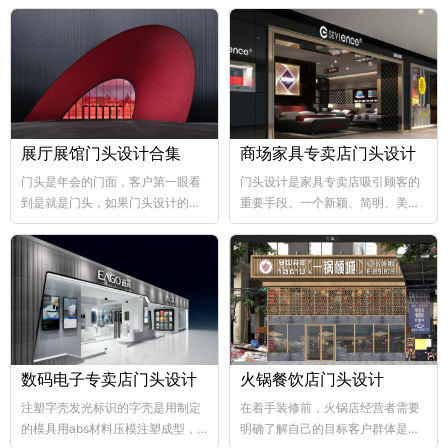
展厅展馆门头设计合集
商场家具专卖店门头设计
门头是年会的门面，客户第一眼看
门头设计是家具专卖店吸引顾客的
到是就是门头，如果门头设计的比
重要手段。一个新颖、简明、美观
较好，那年会也向...
大方的门...
数码电子专卖店门头设计
火锅餐饮店门头设计
注塑字壳发光标识的字壳是用制定
在着手装修前，火锅店经营者需要
的模具用abs材料压模注塑成型，
明确了解自己的目标客户群体是哪