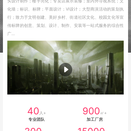
头设计制作；楼宇亮化；专卖店展示装修；室内外导视系统；文
化墙；标识、标牌；平面设计；VI设计；大型商演活动的策划执
行；致力于文明创建、美好乡村、街道社区文化、校园文化等宣
传标牌的创意、策划、设计、制作、安装等一站式服务的综合性
广...
40
900
人+
㎡+
专业团队
加工厂房