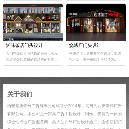
abs韧性好、不易破碎...
个层次，这样...
湘味饭店门头设计
烧烤店门头设计
人们在饭店里面吃饭的时候，会发
开烧烤店，最重要的是选址，那选
现许多饭店装修的都漂亮的时尚，
完址后，要干嘛呢？当然是为店铺
好的饭店装修，也能够...
装修了，要知道烧烤店的装修...
关于我们
西安秦唐壹号广告有限公司成立于2014年，前身为西安秦腾广告
有限公司。本公司是一家集广告工程设计、制作、安装为一体的
综合性专业广告服务商，集大型户外广告设计施工、连锁店招门