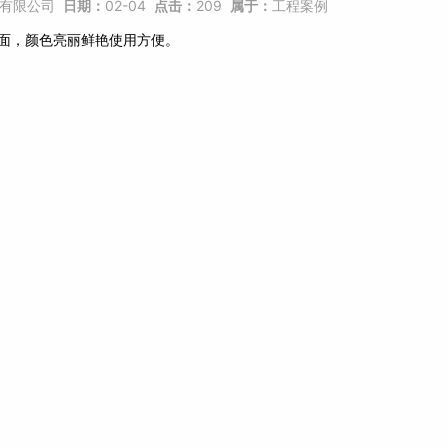
有限公司
日期：
02-04
点击：
209
属于：
工程案例
面，颜色亮丽鲜艳使用方便。