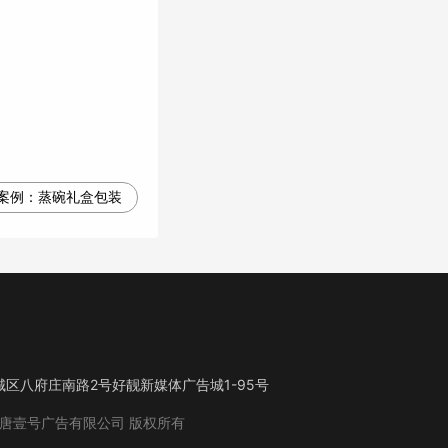
案例：
蒸碗礼盒包装
区八府庄南路2号好靓新媒体广告城1-95号
唐壹号广告有限公司
版权所有