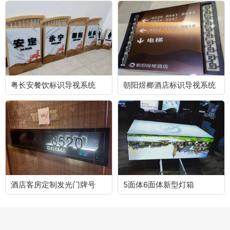
粤长安餐饮标识导视系统
朝阳煜榔酒店标识导视系统
酒店客房定制发光门牌号
5面体6面体新型灯箱