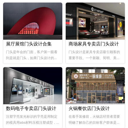
展厅展馆门头设计合集
商场家具专卖店门头设计
门头是年会的门面，客户第一眼看
门头设计是家具专卖店吸引顾客的
到是就是门头，如果门头设计的比
重要手段。一个新颖、简明、美观
较好，那年会也向...
大方的门...
数码电子专卖店门头设计
火锅餐饮店门头设计
注塑字壳发光标识的字壳是用制定
在着手装修前，火锅店经营者需要
的模具用abs材料压模注塑成型，
明确了解自己的目标客户群体是哪