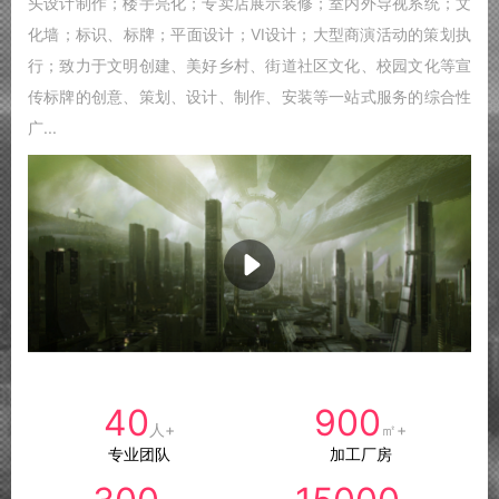
头设计制作；楼宇亮化；专卖店展示装修；室内外导视系统；文
化墙；标识、标牌；平面设计；VI设计；大型商演活动的策划执
行；致力于文明创建、美好乡村、街道社区文化、校园文化等宣
传标牌的创意、策划、设计、制作、安装等一站式服务的综合性
广...
40
900
人+
㎡+
专业团队
加工厂房