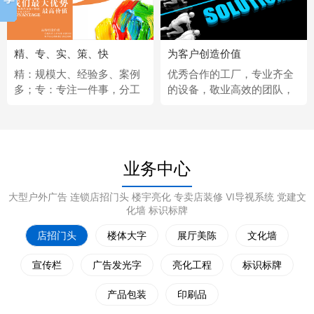
精、专、实、策、快
为客户创造价值
精：规模大、经验多、案例
优秀合作的工厂，专业齐全
多；专：专注一件事，分工
的设备，敬业高效的团队，
更细；实：化繁为简，深入
经济固定的供应商，完善热
浅出；策：听懂客户，拿出
情的售后服务。
策略；快：市场反应快、任
务完成快。
业务中心
大型户外广告 连锁店招门头 楼宇亮化 专卖店装修 VI导视系统 党建文
化墙 标识标牌
店招门头
楼体大字
展厅美陈
文化墙
宣传栏
广告发光字
亮化工程
标识标牌
产品包装
印刷品