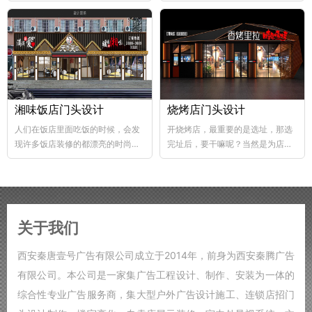
abs韧性好、不易破碎...
个层次，这样...
湘味饭店门头设计
烧烤店门头设计
人们在饭店里面吃饭的时候，会发
开烧烤店，最重要的是选址，那选
现许多饭店装修的都漂亮的时尚，
完址后，要干嘛呢？当然是为店铺
好的饭店装修，也能够...
装修了，要知道烧烤店的装修...
关于我们
西安秦唐壹号广告有限公司成立于2014年，前身为西安秦腾广告
有限公司。本公司是一家集广告工程设计、制作、安装为一体的
综合性专业广告服务商，集大型户外广告设计施工、连锁店招门